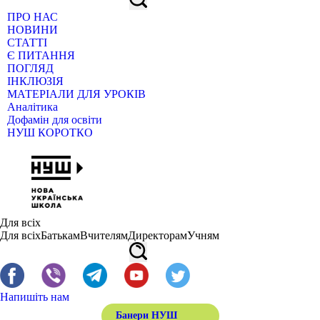
ПРО НАС
НОВИНИ
СТАТТІ
Є ПИТАННЯ
ПОГЛЯД
ІНКЛЮЗІЯ
МАТЕРІАЛИ ДЛЯ УРОКІВ
Аналітика
Дофамін для освіти
НУШ КОРОТКО
Для всіх
Для всіх
Батькам
Вчителям
Директорам
Учням
Напишіть нам
Банери НУШ