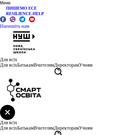
Меню
ПИШЕМО ЕСЕ
RESILIENCE.HELP
Напишіть нам
Для всіх
Для всіх
Батькам
Вчителям
Директорам
Учням
Для всіх
Для всіх
Батькам
Вчителям
Директорам
Учням