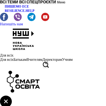
ВСІ ТЕМИ
ВСІ СПЕЦПРОЄКТИ
Меню
ПИШЕМО ЕСЕ
RESILIENCE.HELP
Напишіть нам
Для всіх
Для всіх
Батькам
Вчителям
Директорам
Учням