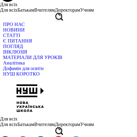
Для всіх
Для всіх
Батькам
Вчителям
Директорам
Учням
ПРО НАС
НОВИНИ
СТАТТІ
Є ПИТАННЯ
ПОГЛЯД
ІНКЛЮЗІЯ
МАТЕРІАЛИ ДЛЯ УРОКІВ
Аналітика
Дофамін для освіти
НУШ КОРОТКО
Для всіх
Для всіх
Батькам
Вчителям
Директорам
Учням