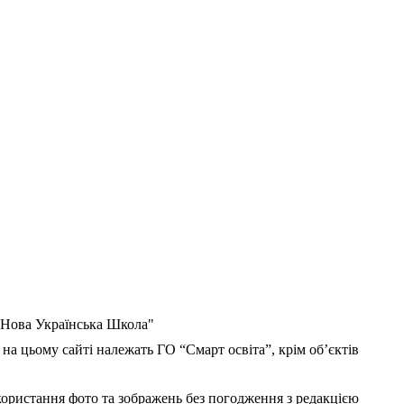
 "Нова Українська Школа"
 на цьому сайті належать ГО “Смарт освіта”, крім об’єктів
користання фото та зображень без погодження з редакцією