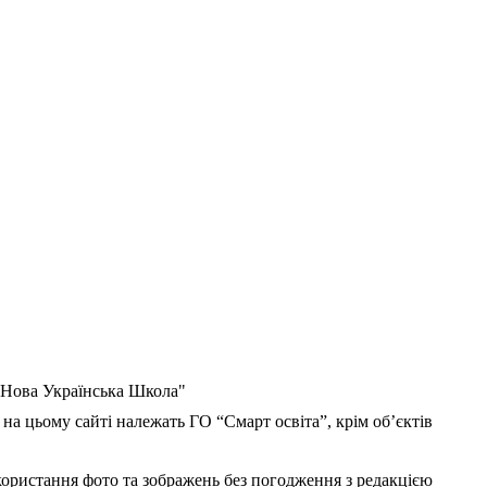
 "Нова Українська Школа"
 на цьому сайті належать ГО “Смарт освіта”, крім об’єктів
користання фото та зображень без погодження з редакцією