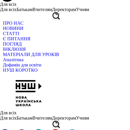
Для всіх
Для всіх
Батькам
Вчителям
Директорам
Учням
ПРО НАС
НОВИНИ
СТАТТІ
Є ПИТАННЯ
ПОГЛЯД
ІНКЛЮЗІЯ
МАТЕРІАЛИ ДЛЯ УРОКІВ
Аналітика
Дофамін для освіти
НУШ КОРОТКО
Для всіх
Для всіх
Батькам
Вчителям
Директорам
Учням