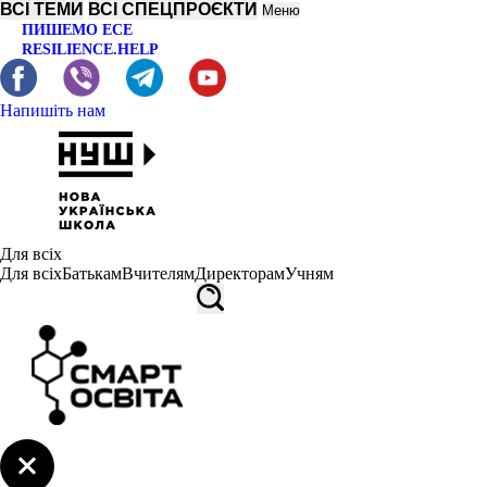
ВСІ ТЕМИ
ВСІ СПЕЦПРОЄКТИ
Меню
ПИШЕМО ЕСЕ
RESILIENCE.HELP
Напишіть нам
Для всіх
Для всіх
Батькам
Вчителям
Директорам
Учням