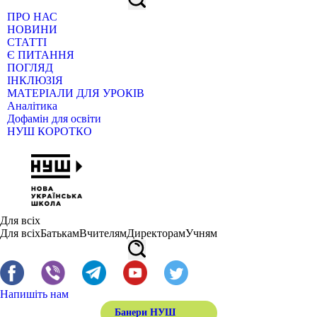
ПРО НАС
НОВИНИ
СТАТТІ
Є ПИТАННЯ
ПОГЛЯД
ІНКЛЮЗІЯ
МАТЕРІАЛИ ДЛЯ УРОКІВ
Аналітика
Дофамін для освіти
НУШ КОРОТКО
Для всіх
Для всіх
Батькам
Вчителям
Директорам
Учням
Напишіть нам
Банери НУШ