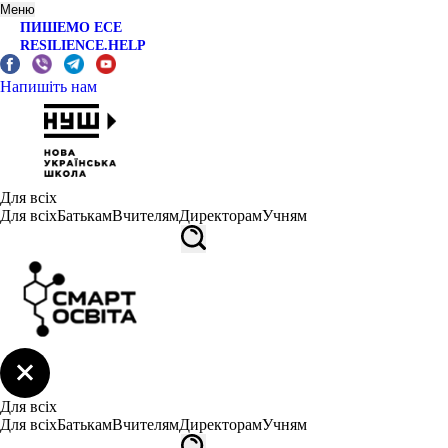
Меню
ПИШЕМО ЕСЕ
RESILIENCE.HELP
Напишіть нам
Для всіх
Для всіх
Батькам
Вчителям
Директорам
Учням
Для всіх
Для всіх
Батькам
Вчителям
Директорам
Учням