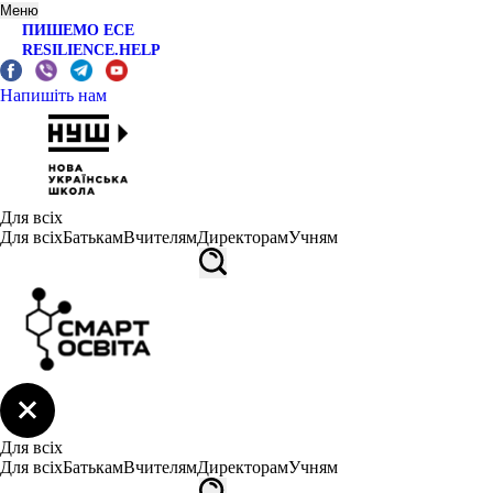
Меню
ПИШЕМО ЕСЕ
RESILIENCE.HELP
Напишіть нам
Для всіх
Для всіх
Батькам
Вчителям
Директорам
Учням
Для всіх
Для всіх
Батькам
Вчителям
Директорам
Учням