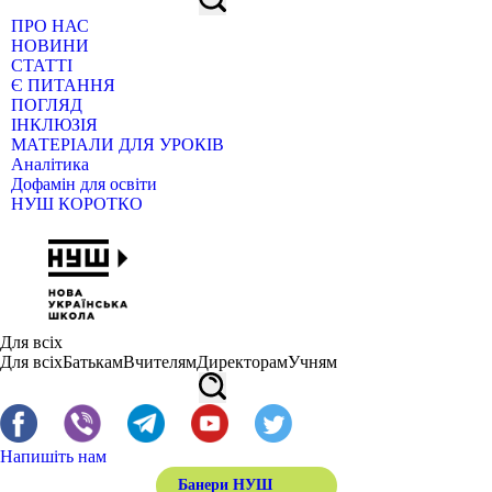
ПРО НАС
НОВИНИ
СТАТТІ
Є ПИТАННЯ
ПОГЛЯД
ІНКЛЮЗІЯ
МАТЕРІАЛИ ДЛЯ УРОКІВ
Аналітика
Дофамін для освіти
НУШ КОРОТКО
Для всіх
Для всіх
Батькам
Вчителям
Директорам
Учням
Напишіть нам
Банери НУШ