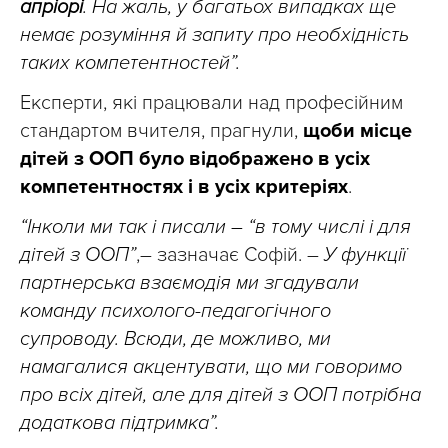
апріорі
. На жаль, у багатьох випадках ще
немає розуміння й запиту про необхідність
таких компетентностей”.
Експерти, які працювали над професійним
стандартом вчителя, прагнули,
щоби місце
дітей з ООП було відображено в усіх
компетентностях і в усіх критеріях
.
“Інколи ми так і писали – “в тому числі і для
дітей з ООП”
,– зазначає Софій. –
У функції
партнерська взаємодія ми згадували
команду психолого-педагогічного
супроводу. Всюди, де можливо, ми
намагалися акцентувати, що ми говоримо
про всіх дітей, але для дітей з ООП потрібна
додаткова підтримка”.