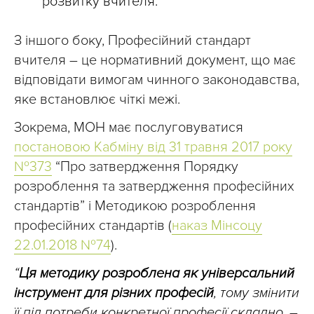
розвитку вчителя.
З іншого боку, Професійний стандарт
вчителя – це нормативний документ, що має
відповідати вимогам чинного законодавства,
яке встановлює чіткі межі.
Зокрема, МОН має послуговуватися
постановою Кабміну від 31 травня 2017 року
№373
“Про затвердження Порядку
розроблення та затвердження професійних
стандартів” і Методикою розроблення
професійних стандартів (
наказ Мінсоцу
22.01.2018 №74
).
“
Ця методику розроблена як універсальний
інструмент для різних професій
, тому змінити
її під потреби конкретної професії складно,
–