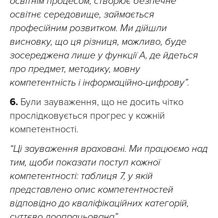
освітнім процесом, створює безпечне
освітнє середовище, займається
професійним розвитком. Ми дійшли
висновку, що ця різниця, можливо, буде
зосереджена лише у функції А, де йдеться
про предмет, методику, мовну
компетентність і інформаційно-цифрову”.
6.
Були зауваження, що не досить чітко
прослідковується прогрес у кожній
компетентності.
“Ці зауваження враховані. Ми працюємо над
тим, щоби показати поступ кожної
компетентності: таблиця 7, у якій
представлено опис компетентностей
відповідно до кваліфікаційних категорій,
суттєво доопрацьована”.