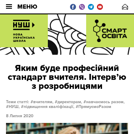
МЕНЮ
Яким буде професійний
стандарт вчителя. Інтерв’ю
з розробницями
Теми статті:
вчителям,
директорам,
навчаємось разом,
НУШ,
підвищення кваліфікації,
ПрямуємоРазом
8 Липня 2020