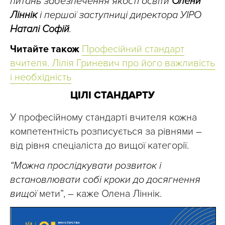
питань забезпечення якості освіти
Олени
Ліннік
і першої заступниці директора УІРО
Наталі Софій
.
Читайте також
Професійний стандарт
вчителя. Лілія Гриневич про його важливість
і необхідність
ЦІЛІ СТАНДАРТУ
У професійному стандарті вчителя кожна
компетентність розписується за рівнями –
від рівня спеціаліста до вищої категорії.
“Можна прослідкувати розвиток і
встановлювати собі кроки до досягнення
вищої
мети”, – каже Олена Ліннік.