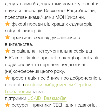
депутатками й депутатами комітету з освіти,
науки й інновацій Верховної Ради України,
представниками/-цями МОН України,
фахові поради від кращих едукаторів
світу різних країн,
практичні сесії від українського
вчительства,
спеціальна інструментальна сесія від
EdCamp Ukraine про всі тонкощі організації
подій онлайн та серпневі педагогічні
(не)конференції цього року,
презентація посібника про доброчесність
в освіті з
освітнім омбудсменом Сергієм
Горбачовим
та за
підтримки
USAID_ВзаємоДія
,
ресурсні практики СЕЕН для педагогів,