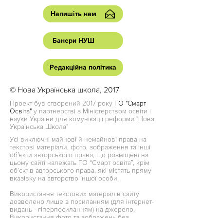
Напишіть нам
Банери НУШ
Редакційна політика
© Нова Українська школа, 2017
Проект був створений 2017 року
ГО "Смарт
Освіта"
у партнерстві з Міністерством освіти і
науки України для комунікації реформи "Нова
Українська Школа"
Усі виключні майнові й немайнові права на
текстові матеріали, фото, зображення та інші
об’єкти авторського права, що розміщені на
цьому сайті належать ГО “Смарт освіта”, крім
об’єктів авторського права, які містять пряму
вказівку на авторство іншої особи.
Використання текстових матеріалів сайту
дозволено лише з посиланням (для інтернет-
видань - гіперпосиланням) на джерело.
Використання фото та зображень без