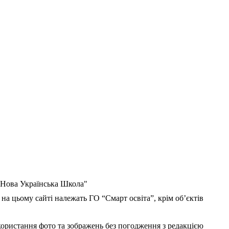
 "Нова Українська Школа"
 на цьому сайті належать ГО “Смарт освіта”, крім об’єктів
користання фото та зображень без погодження з редакцією