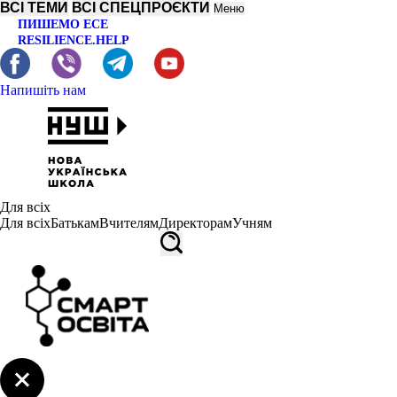
ВСІ ТЕМИ
ВСІ СПЕЦПРОЄКТИ
Меню
ПИШЕМО ЕСЕ
RESILIENCE.HELP
Напишіть нам
Для всіх
Для всіх
Батькам
Вчителям
Директорам
Учням