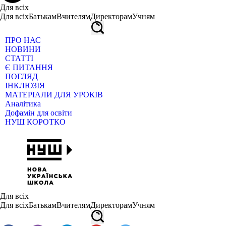
Для всіх
Для всіх
Батькам
Вчителям
Директорам
Учням
ПРО НАС
НОВИНИ
СТАТТІ
Є ПИТАННЯ
ПОГЛЯД
ІНКЛЮЗІЯ
МАТЕРІАЛИ ДЛЯ УРОКІВ
Аналітика
Дофамін для освіти
НУШ КОРОТКО
Для всіх
Для всіх
Батькам
Вчителям
Директорам
Учням