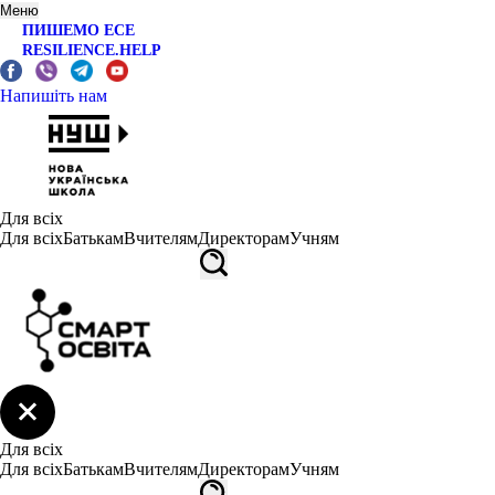
Меню
ПИШЕМО ЕСЕ
RESILIENCE.HELP
Напишіть нам
Для всіх
Для всіх
Батькам
Вчителям
Директорам
Учням
Для всіх
Для всіх
Батькам
Вчителям
Директорам
Учням