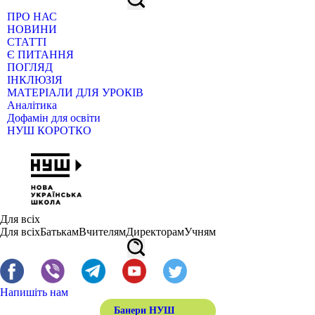
ПРО НАС
НОВИНИ
СТАТТІ
Є ПИТАННЯ
ПОГЛЯД
ІНКЛЮЗІЯ
МАТЕРІАЛИ ДЛЯ УРОКІВ
Аналітика
Дофамін для освіти
НУШ КОРОТКО
Для всіх
Для всіх
Батькам
Вчителям
Директорам
Учням
Напишіть нам
Банери НУШ