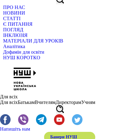
ПРО НАС
НОВИНИ
СТАТТІ
Є ПИТАННЯ
ПОГЛЯД
ІНКЛЮЗІЯ
МАТЕРІАЛИ ДЛЯ УРОКІВ
Аналітика
Дофамін для освіти
НУШ КОРОТКО
Для всіх
Для всіх
Батькам
Вчителям
Директорам
Учням
Напишіть нам
Банери НУШ