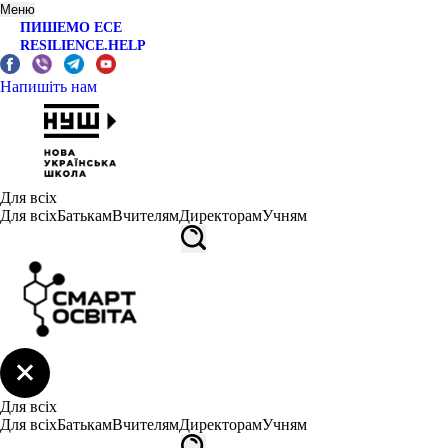
Меню
ПИШЕМО ЕСЕ
RESILIENCE.HELP
Напишіть нам
Для всіх
Для всіх
Батькам
Вчителям
Директорам
Учням
Для всіх
Для всіх
Батькам
Вчителям
Директорам
Учням