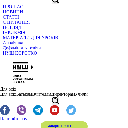
ПРО НАС
НОВИНИ
СТАТТІ
Є ПИТАННЯ
ПОГЛЯД
ІНКЛЮЗІЯ
МАТЕРІАЛИ ДЛЯ УРОКІВ
Аналітика
Дофамін для освіти
НУШ КОРОТКО
Для всіх
Для всіх
Батькам
Вчителям
Директорам
Учням
Напишіть нам
Банери НУШ