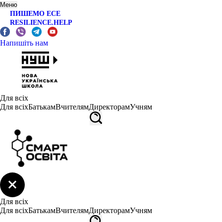
Меню
ПИШЕМО ЕСЕ
RESILIENCE.HELP
Напишіть нам
Для всіх
Для всіх
Батькам
Вчителям
Директорам
Учням
Для всіх
Для всіх
Батькам
Вчителям
Директорам
Учням