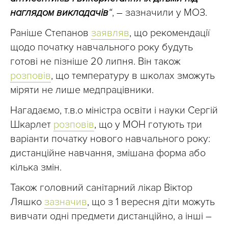
наглядом викладачів
“
,
–
зазначили у МОЗ.
Раніше Степанов
заявляв
, що рекомендації
щодо початку навчального року будуть
готові не пізніше 20 липня. Він також
розповів
, що температуру в школах зможуть
міряти не лише медпрацівники.
Нагадаємо, т.в.о міністра освіти і науки Сергій
Шкарлет
розповів
, що у МОН готують три
варіанти початку нового навчального року:
дистанційне навчання, змішана форма або
кілька змін.
Також головний санітарний лікар Віктор
Ляшко
зазначив
, що з 1 вересня діти можуть
вивчати одні предмети дистанційно, а інші –