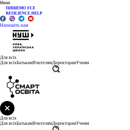
Меню
ПИШЕМО ЕСЕ
RESILIENCE.HELP
Напишіть нам
Для всіх
Для всіх
Батькам
Вчителям
Директорам
Учням
Для всіх
Для всіх
Батькам
Вчителям
Директорам
Учням