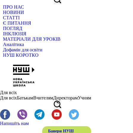
ПРО НАС
НОВИНИ
СТАТТІ
Є ПИТАННЯ
ПОГЛЯД
ІНКЛЮЗІЯ
МАТЕРІАЛИ ДЛЯ УРОКІВ
Аналітика
Дофамін для освіти
НУШ КОРОТКО
Для всіх
Для всіх
Батькам
Вчителям
Директорам
Учням
Напишіть нам
Банери НУШ