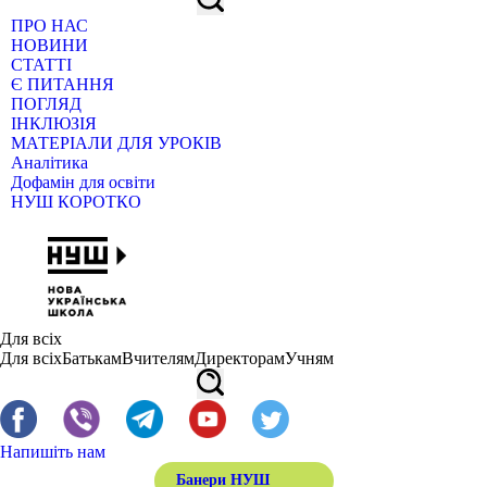
ПРО НАС
НОВИНИ
СТАТТІ
Є ПИТАННЯ
ПОГЛЯД
ІНКЛЮЗІЯ
МАТЕРІАЛИ ДЛЯ УРОКІВ
Аналітика
Дофамін для освіти
НУШ КОРОТКО
Для всіх
Для всіх
Батькам
Вчителям
Директорам
Учням
Напишіть нам
Банери НУШ