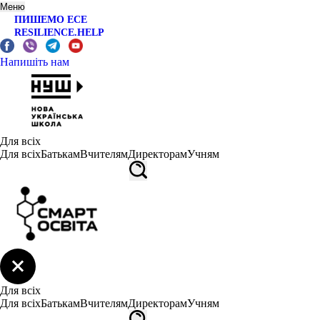
Меню
ПИШЕМО ЕСЕ
RESILIENCE.HELP
Напишіть нам
Для всіх
Для всіх
Батькам
Вчителям
Директорам
Учням
Для всіх
Для всіх
Батькам
Вчителям
Директорам
Учням