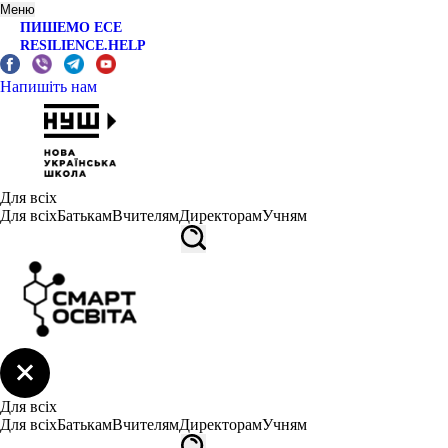
Меню
ПИШЕМО ЕСЕ
RESILIENCE.HELP
Напишіть нам
Для всіх
Для всіх
Батькам
Вчителям
Директорам
Учням
Для всіх
Для всіх
Батькам
Вчителям
Директорам
Учням