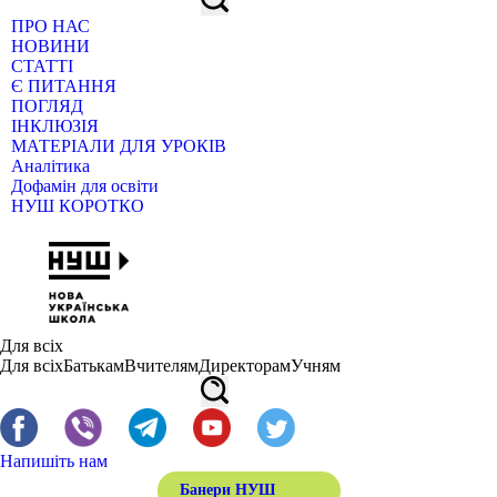
ПРО НАС
НОВИНИ
СТАТТІ
Є ПИТАННЯ
ПОГЛЯД
ІНКЛЮЗІЯ
МАТЕРІАЛИ ДЛЯ УРОКІВ
Аналітика
Дофамін для освіти
НУШ КОРОТКО
Для всіх
Для всіх
Батькам
Вчителям
Директорам
Учням
Напишіть нам
Банери НУШ