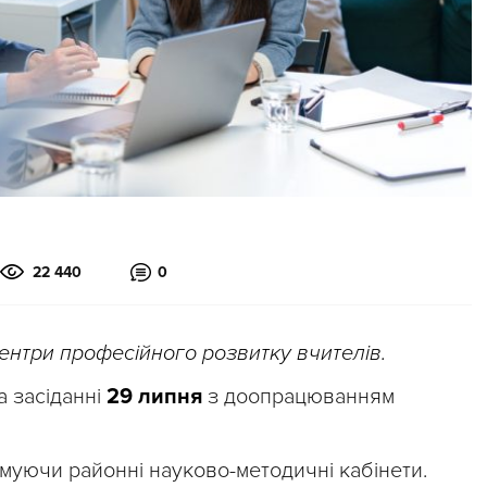
22 440
0
нтри професійного розвитку вчителів.
а засіданні
29 липня
з доопрацюванням
уючи районні науково-методичні кабінети.