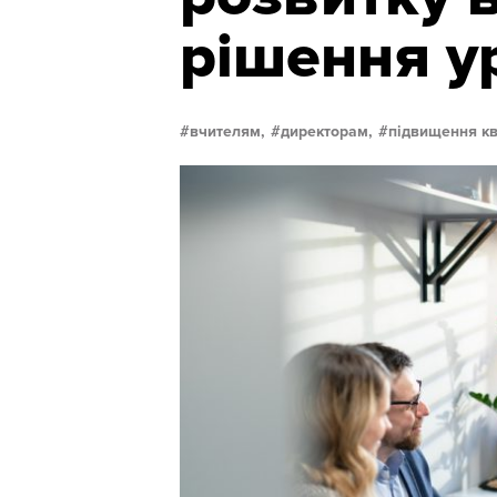
рішення у
вчителям,
директорам,
підвищення кв