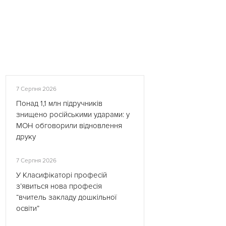
7 Серпня 2026
Понад 1,1 млн підручників
знищено російськими ударами: у
МОН обговорили відновлення
друку
7 Серпня 2026
У Класифікаторі професій
з’явиться нова професія
“вчитель закладу дошкільної
освіти”