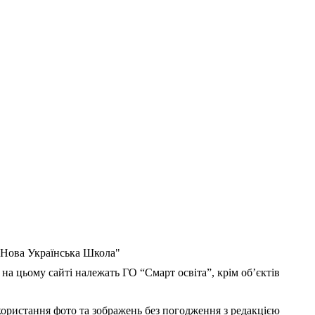
 "Нова Українська Школа"
 на цьому сайті належать ГО “Смарт освіта”, крім об’єктів
користання фото та зображень без погодження з редакцією