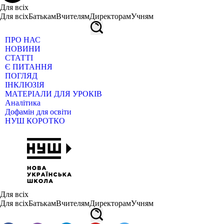
Для всіх
Для всіх
Батькам
Вчителям
Директорам
Учням
ПРО НАС
НОВИНИ
СТАТТІ
Є ПИТАННЯ
ПОГЛЯД
ІНКЛЮЗІЯ
МАТЕРІАЛИ ДЛЯ УРОКІВ
Аналітика
Дофамін для освіти
НУШ КОРОТКО
Для всіх
Для всіх
Батькам
Вчителям
Директорам
Учням