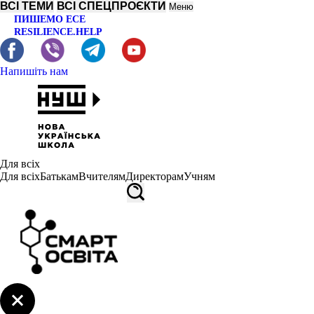
ВСІ ТЕМИ
ВСІ СПЕЦПРОЄКТИ
Меню
ПИШЕМО ЕСЕ
RESILIENCE.HELP
Напишіть нам
Для всіх
Для всіх
Батькам
Вчителям
Директорам
Учням