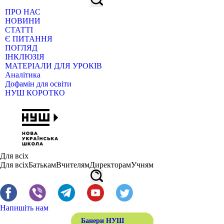
ПРО НАС
НОВИНИ
СТАТТІ
Є ПИТАННЯ
ПОГЛЯД
ІНКЛЮЗІЯ
МАТЕРІАЛИ ДЛЯ УРОКІВ
Аналітика
Дофамін для освіти
НУШ КОРОТКО
Для всіх
Для всіх
Батькам
Вчителям
Директорам
Учням
Напишіть нам
Банери НУШ