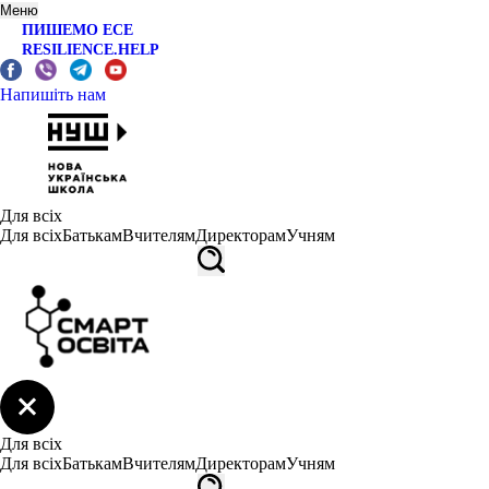
Меню
ПИШЕМО ЕСЕ
RESILIENCE.HELP
Напишіть нам
Для всіх
Для всіх
Батькам
Вчителям
Директорам
Учням
Для всіх
Для всіх
Батькам
Вчителям
Директорам
Учням