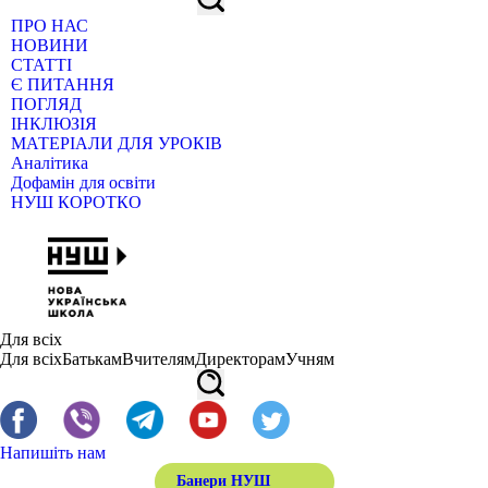
ПРО НАС
НОВИНИ
СТАТТІ
Є ПИТАННЯ
ПОГЛЯД
ІНКЛЮЗІЯ
МАТЕРІАЛИ ДЛЯ УРОКІВ
Аналітика
Дофамін для освіти
НУШ КОРОТКО
Для всіх
Для всіх
Батькам
Вчителям
Директорам
Учням
Напишіть нам
Банери НУШ