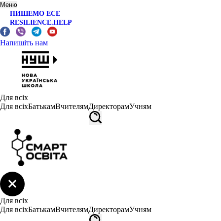
Меню
ПИШЕМО ЕСЕ
RESILIENCE.HELP
Напишіть нам
Для всіх
Для всіх
Батькам
Вчителям
Директорам
Учням
Для всіх
Для всіх
Батькам
Вчителям
Директорам
Учням