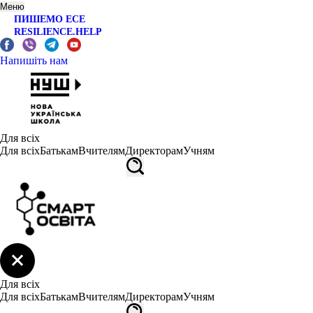
Меню
ПИШЕМО ЕСЕ
RESILIENCE.HELP
Напишіть нам
Для всіх
Для всіх
Батькам
Вчителям
Директорам
Учням
Для всіх
Для всіх
Батькам
Вчителям
Директорам
Учням