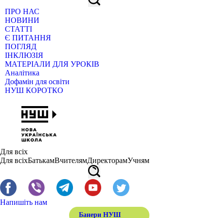
ПРО НАС
НОВИНИ
СТАТТІ
Є ПИТАННЯ
ПОГЛЯД
ІНКЛЮЗІЯ
МАТЕРІАЛИ ДЛЯ УРОКІВ
Аналітика
Дофамін для освіти
НУШ КОРОТКО
Для всіх
Для всіх
Батькам
Вчителям
Директорам
Учням
Напишіть нам
Банери НУШ