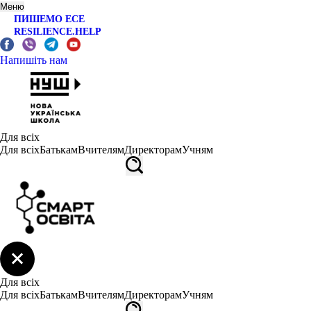
Меню
ПИШЕМО ЕСЕ
RESILIENCE.HELP
Напишіть нам
Для всіх
Для всіх
Батькам
Вчителям
Директорам
Учням
Для всіх
Для всіх
Батькам
Вчителям
Директорам
Учням