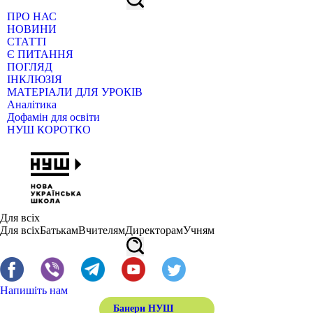
ПРО НАС
НОВИНИ
СТАТТІ
Є ПИТАННЯ
ПОГЛЯД
ІНКЛЮЗІЯ
МАТЕРІАЛИ ДЛЯ УРОКІВ
Аналітика
Дофамін для освіти
НУШ КОРОТКО
Для всіх
Для всіх
Батькам
Вчителям
Директорам
Учням
Напишіть нам
Банери НУШ