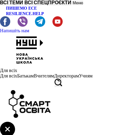
ВСІ ТЕМИ
ВСІ СПЕЦПРОЄКТИ
Меню
ПИШЕМО ЕСЕ
RESILIENCE.HELP
Напишіть нам
Для всіх
Для всіх
Батькам
Вчителям
Директорам
Учням