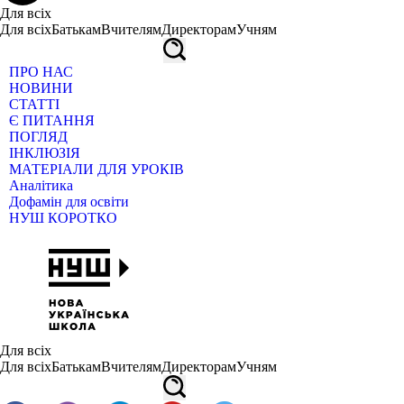
Для всіх
Для всіх
Батькам
Вчителям
Директорам
Учням
ПРО НАС
НОВИНИ
СТАТТІ
Є ПИТАННЯ
ПОГЛЯД
ІНКЛЮЗІЯ
МАТЕРІАЛИ ДЛЯ УРОКІВ
Аналітика
Дофамін для освіти
НУШ КОРОТКО
Для всіх
Для всіх
Батькам
Вчителям
Директорам
Учням