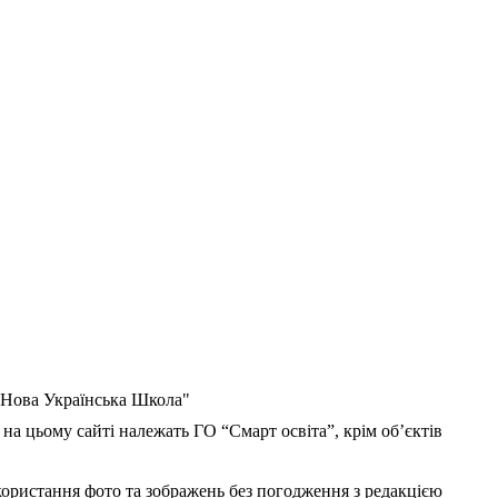
 "Нова Українська Школа"
 на цьому сайті належать ГО “Смарт освіта”, крім об’єктів
користання фото та зображень без погодження з редакцією