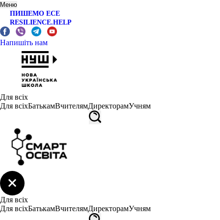
Меню
ПИШЕМО ЕСЕ
RESILIENCE.HELP
Напишіть нам
Для всіх
Для всіх
Батькам
Вчителям
Директорам
Учням
Для всіх
Для всіх
Батькам
Вчителям
Директорам
Учням