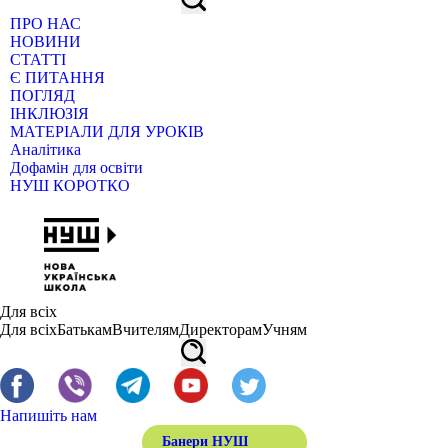
ПРО НАС
НОВИНИ
СТАТТІ
Є ПИТАННЯ
ПОГЛЯД
ІНКЛЮЗІЯ
МАТЕРІАЛИ ДЛЯ УРОКІВ
Аналітика
Дофамін для освіти
НУШ КОРОТКО
Для всіх
Для всіх
Батькам
Вчителям
Директорам
Учням
Напишіть нам
Банери НУШ