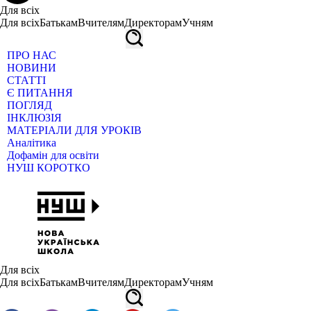
Для всіх
Для всіх
Батькам
Вчителям
Директорам
Учням
ПРО НАС
НОВИНИ
СТАТТІ
Є ПИТАННЯ
ПОГЛЯД
ІНКЛЮЗІЯ
МАТЕРІАЛИ ДЛЯ УРОКІВ
Аналітика
Дофамін для освіти
НУШ КОРОТКО
Для всіх
Для всіх
Батькам
Вчителям
Директорам
Учням