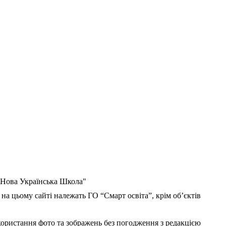
 "Нова Українська Школа"
 на цьому сайті належать ГО “Смарт освіта”, крім об’єктів
користання фото та зображень без погодження з редакцією