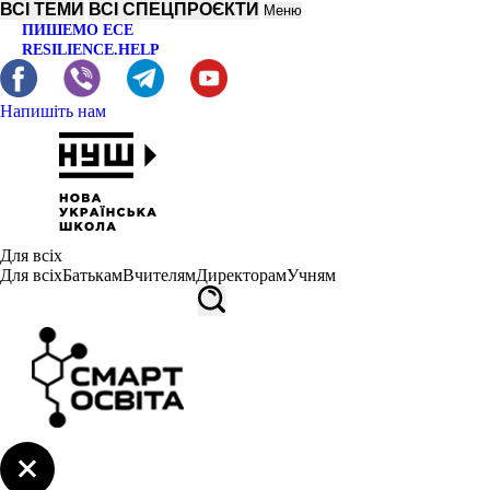
ВСІ ТЕМИ
ВСІ СПЕЦПРОЄКТИ
Меню
ПИШЕМО ЕСЕ
RESILIENCE.HELP
Напишіть нам
Для всіх
Для всіх
Батькам
Вчителям
Директорам
Учням