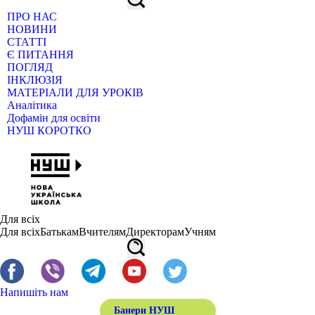
ПРО НАС
НОВИНИ
СТАТТІ
Є ПИТАННЯ
ПОГЛЯД
ІНКЛЮЗІЯ
МАТЕРІАЛИ ДЛЯ УРОКІВ
Аналітика
Дофамін для освіти
НУШ КОРОТКО
Для всіх
Для всіх
Батькам
Вчителям
Директорам
Учням
Напишіть нам
Банери НУШ