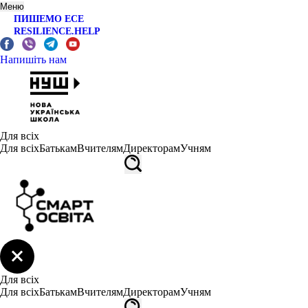
Меню
ПИШЕМО ЕСЕ
RESILIENCE.HELP
Напишіть нам
Для всіх
Для всіх
Батькам
Вчителям
Директорам
Учням
Для всіх
Для всіх
Батькам
Вчителям
Директорам
Учням