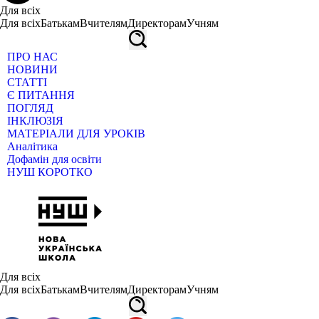
Для всіх
Для всіх
Батькам
Вчителям
Директорам
Учням
ПРО НАС
НОВИНИ
СТАТТІ
Є ПИТАННЯ
ПОГЛЯД
ІНКЛЮЗІЯ
МАТЕРІАЛИ ДЛЯ УРОКІВ
Аналітика
Дофамін для освіти
НУШ КОРОТКО
Для всіх
Для всіх
Батькам
Вчителям
Директорам
Учням