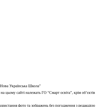
 "Нова Українська Школа"
 на цьому сайті належать ГО “Смарт освіта”, крім об’єктів
користання фото та зображень без погодження з редакцією