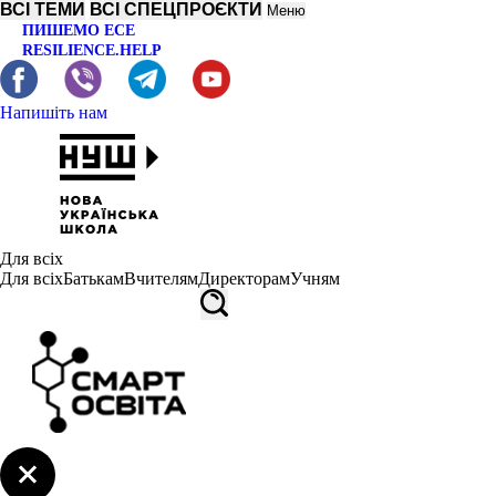
ВСІ ТЕМИ
ВСІ СПЕЦПРОЄКТИ
Меню
ПИШЕМО ЕСЕ
RESILIENCE.HELP
Напишіть нам
Для всіх
Для всіх
Батькам
Вчителям
Директорам
Учням