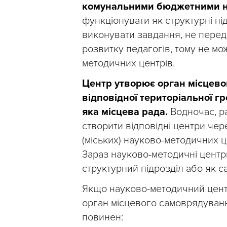
комунальними бюджетними н
функціонувати як структурні під
виконувати завдання, не пере
розвитку педагогів, тому не мо
методичних центрів.
Центр утворює орган місцево
відповідної територіальної г
яка місцева рада.
Водночас, ра
створити відповідні центри че
(міських) науково-методичних це
Зараз науково-методичні центри
структурний підрозділ або як 
Якщо науково-методичний центр
орган місцевого самоврядуванн
повинен: