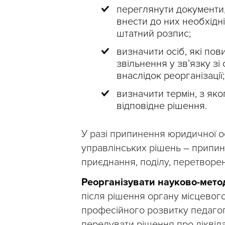
переглянути документи, 
внести до них необхідні
штатний розпис;
визначити осіб, які пов
звільнення у зв’язку з
внаслідок реорганізації;
визначити термін, з яко
відповідне рішення.
У разі припинення юридичної о
управлінських рішень – припинит
приєднання, поділу, перетворенн
Реорганізувати науково-мето
після рішення органу місцевог
професійного розвитку педагог
передувати рішення про ліквід