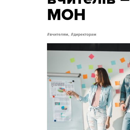
МОН
вчителям,
директорам