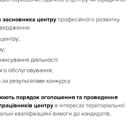
в засновника центру
професійного розвитку
твердження:
центру;
у;
нансування діяльності;
ого обслуговування;
за результатами конкурсу.
люють порядок оголошення та проведення
працівників центру
в інтересах територіальної
альні кваліфікаційні вимоги до кандидатів,