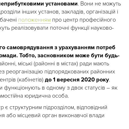
еприбутковими установами
. Вони не можуть
розділи інших установ, закладів, організацій і
дбачені
положенням
про центр професійного
жуть реалізовувати поточні функції науково-
го самоврядування з урахуванням потреб
ромади. Тобто, засновником може бути будь-
йонні, міські (районні в містах) ради мають
рез реорганізацію підпорядкованих районних
нтрів (кабінетів)
до 1 вересня 2020 року
.
 функціонують в одному з двох статусів – як
самостійна юридична особа.
 є структурним підрозділом, відповідний
я або місцевий орган виконавчої влади