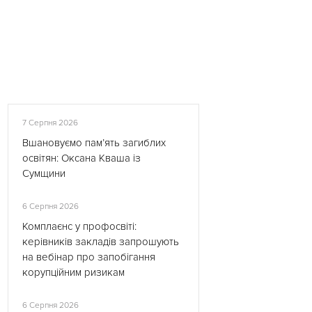
7 Серпня 2026
Вшановуємо пам’ять загиблих
освітян: Оксана Кваша із
Сумщини
6 Серпня 2026
Комплаєнс у профосвіті:
керівників закладів запрошують
на вебінар про запобігання
корупційним ризикам
6 Серпня 2026