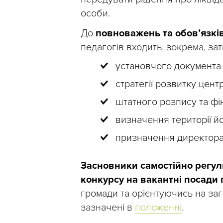
особи.
До
повноважень та обов’язкі
педагогів входить, зокрема, за
установчого документа 
стратегії розвитку центр
штатного розпису та фі
визначення території й
призначення директора 
Засновники самостійно регу
конкурсу на вакантні посади 
громади та орієнтуючись на заг
зазначені в
положенні
.