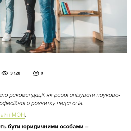
3 128
0
дало рекомендації, як реорганізувати науково-
офесійного розвитку педагогів.
сайті МОН
.
ють бути юридичними особами –