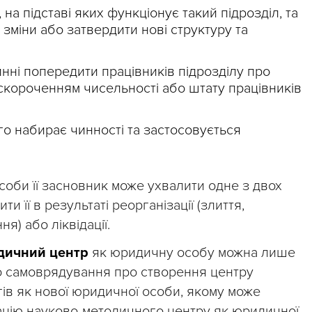
на підставі яких функціонує такий підрозділ, та
 зміни або затвердити нові структуру та
инні попередити працівників підрозділу про
і скороченням чисельності або штату працівників
го набирає чинності та застосовується
соби її засновник може ухвалити одне з двох
и її в результаті реорганізації (злиття,
я) або ліквідації.
дичний центр
як юридичну особу можна лише
о самоврядування про створення центру
ів як нової юридичної особи, якому може
ацію науково-методичного центру як юридичної