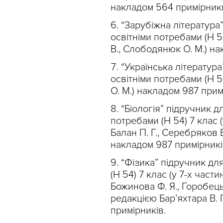
накладом 564 примірник
“Зарубіжна література
освітніми потребами (Н 54
В., Слободянюк О. М.) на
“Українська літератур
освітніми потребами (Н 54
О. М.) накладом 987 прим
“Біологія” підручник д
потребами (Н 54) 7 клас (у
Балан П. Г., Серебряков В
накладом 987 примірникі
“Фізика” підручник дл
(Н 54) 7 клас (у 7-х частин
Божинова Ф. Я., Горобець Ю
редакцією Бар’яхтара В. Г
примірників.