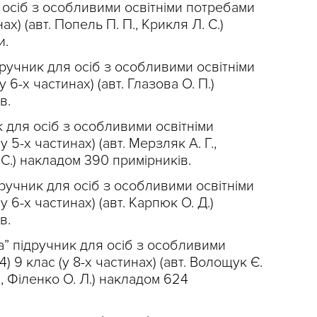
я осіб з особливими освітніми потребами
нах) (авт. Попель П. П., Крикля Л. С.)
и.
дручник для осіб з особливими освітніми
 6-х частинах) (авт. Глазова О. П.)
в.
к для осіб з особливими освітніми
у 5-х частинах) (авт. Мерзляк А. Г.,
 С.) накладом 390 примірників.
дручник для осіб з особливими освітніми
у 6-х частинах) (авт. Карпюк О. Д.)
в.
а” підручник для осіб з особливими
) 9 клас (у 8-х частинах) (авт. Волощук Є.
., Філенко О. Л.) накладом 624