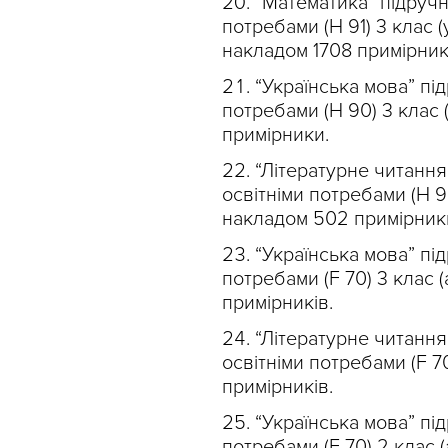
“Математика” підручн
потребами (Н 91) 3 клас (у
накладом 1708 примірник
“Українська мова” пі
потребами (Н 90) 3 клас (
примірники.
“Літературне читання
освітніми потребами (Н 90
накладом 502 примірник
“Українська мова” пі
потребами (F 70) 3 клас 
примірників.
“Літературне читання
освітніми потребами (F 70
примірників.
“Українська мова” пі
потребами (F 70) 2 клас (