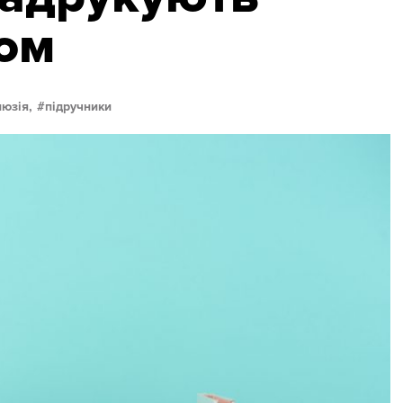
ом
люзія,
підручники