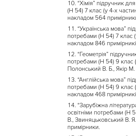
“Хімія” підручник дл
(Н 54) 7 клас (у 4-х части
накладом 564 примірник
“Українська мова” пі
потребами (Н 54) 7 клас (у
накладом 846 примірникі
“Геометрія” підручни
потребами (Н 54) 9 клас (
Полонський В. Б., Якір М.
“Англійська мова” пі
потребами (Н 54) 9 клас (
накладом 468 примірникі
“Зарубіжна літератур
освітніми потребами (Н 54
В., Звиняцьковський В. Я
примірники.