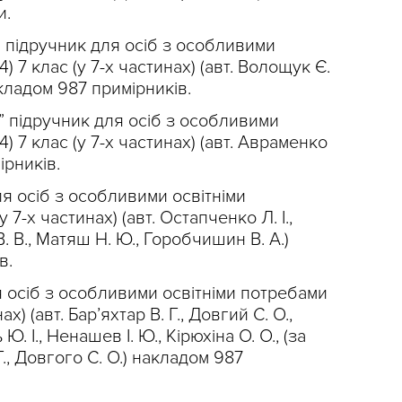
и.
” підручник для осіб з особливими
) 7 клас (у 7-х частинах) (авт. Волощук Є.
кладом 987 примірників.
а” підручник для осіб з особливими
) 7 клас (у 7-х частинах) (авт. Авраменко
ірників.
ля осіб з особливими освітніми
 7-х частинах) (авт. Остапченко Л. І.,
. В., Матяш Н. Ю., Горобчишин В. А.)
в.
я осіб з особливими освітніми потребами
ах) (авт. Бар’яхтар В. Г., Довгий С. О.,
. І., Ненашев І. Ю., Кірюхіна О. О., (за
., Довгого С. О.) накладом 987