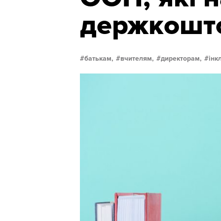
держкошт
батькам,
вчителям,
директорам,
інк