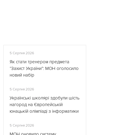
5 Серпня 2026
Як стати тренером предмета
“Захист України”: МОН оголосило
новий набір
5 Серпня 2026
Українські школярі здобули шість
нагород на Європейській
юнацькій олімпіаді з інформатики
5 Серпня 2026
МОН оновило систему