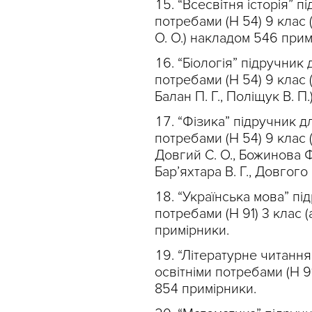
“Всесвітня історія” п
потребами (Н 54) 9 клас (
О. О.) накладом 546 прим
“Біологія” підручник
потребами (Н 54) 9 клас (у
Балан П. Г., Поліщук В. П
“Фізика” підручник д
потребами (Н 54) 9 клас (у
Довгий С. О., Божинова Ф.
Бар’яхтара В. Г., Довгого
“Українська мова” пі
потребами (Н 91) 3 клас (
примірники.
“Літературне читання
освітніми потребами (Н 91
854 примірники.