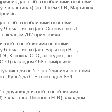
ідручник для осіб з особливими освітніми
у 7-х частинах) (авт. Гісем О. В., Мартинюк
ірників.
 для осіб з особливими освітніми
 9-х частинах) (авт. Остапченко Л. І.,
.) накладом 702 примірники.
ля осіб з особливими освітніми
 6-х частинах) (авт. Бар’яхтар В. Г.,
 Я., Кірюхіна О. О., за редакцією
 С. О.) накладом 468 примірників.
дручник для осіб з особливими освітніми
авт. Кульбіда С. В.) накладом 854
” підручних для осіб з особливими
) 3 клас (авт. Піканова Н. В.) накладом