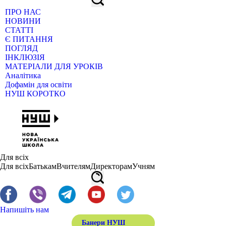
ПРО НАС
НОВИНИ
СТАТТІ
Є ПИТАННЯ
ПОГЛЯД
ІНКЛЮЗІЯ
МАТЕРІАЛИ ДЛЯ УРОКІВ
Аналітика
Дофамін для освіти
НУШ КОРОТКО
Для всіх
Для всіх
Батькам
Вчителям
Директорам
Учням
Напишіть нам
Банери НУШ