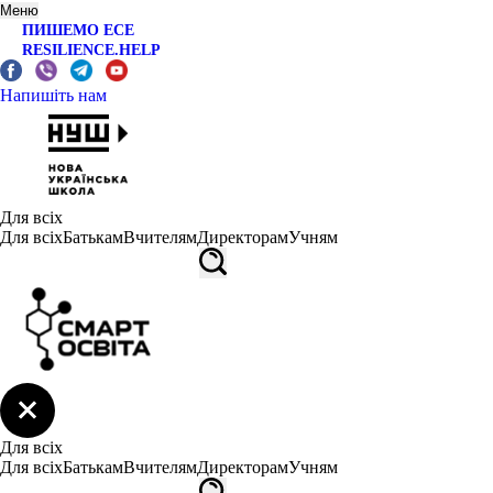
Меню
ПИШЕМО ЕСЕ
RESILIENCE.HELP
Напишіть нам
Для всіх
Для всіх
Батькам
Вчителям
Директорам
Учням
Для всіх
Для всіх
Батькам
Вчителям
Директорам
Учням