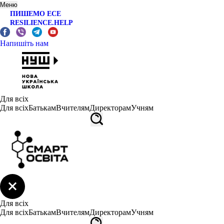
Меню
ПИШЕМО ЕСЕ
RESILIENCE.HELP
Напишіть нам
Для всіх
Для всіх
Батькам
Вчителям
Директорам
Учням
Для всіх
Для всіх
Батькам
Вчителям
Директорам
Учням