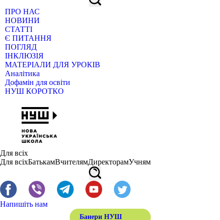
ПРО НАС
НОВИНИ
СТАТТІ
Є ПИТАННЯ
ПОГЛЯД
ІНКЛЮЗІЯ
МАТЕРІАЛИ ДЛЯ УРОКІВ
Аналітика
Дофамін для освіти
НУШ КОРОТКО
Для всіх
Для всіх
Батькам
Вчителям
Директорам
Учням
Напишіть нам
Банери НУШ