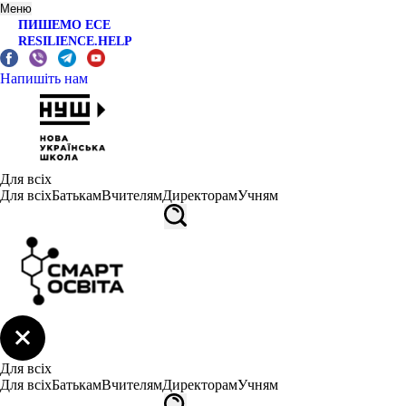
Меню
ПИШЕМО ЕСЕ
RESILIENCE.HELP
Напишіть нам
Для всіх
Для всіх
Батькам
Вчителям
Директорам
Учням
Для всіх
Для всіх
Батькам
Вчителям
Директорам
Учням