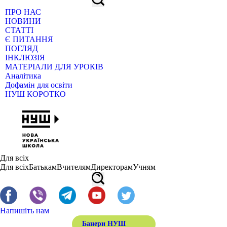
ПРО НАС
НОВИНИ
СТАТТІ
Є ПИТАННЯ
ПОГЛЯД
ІНКЛЮЗІЯ
МАТЕРІАЛИ ДЛЯ УРОКІВ
Аналітика
Дофамін для освіти
НУШ КОРОТКО
Для всіх
Для всіх
Батькам
Вчителям
Директорам
Учням
Напишіть нам
Банери НУШ