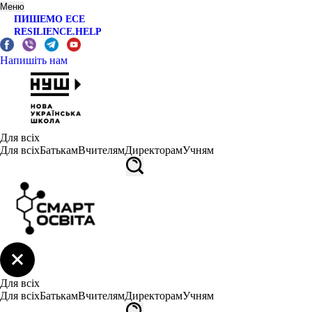
Меню
ПИШЕМО ЕСЕ
RESILIENCE.HELP
Напишіть нам
Для всіх
Для всіх
Батькам
Вчителям
Директорам
Учням
Для всіх
Для всіх
Батькам
Вчителям
Директорам
Учням