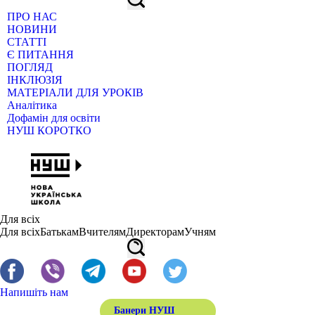
ПРО НАС
НОВИНИ
СТАТТІ
Є ПИТАННЯ
ПОГЛЯД
ІНКЛЮЗІЯ
МАТЕРІАЛИ ДЛЯ УРОКІВ
Аналітика
Дофамін для освіти
НУШ КОРОТКО
Для всіх
Для всіх
Батькам
Вчителям
Директорам
Учням
Напишіть нам
Банери НУШ