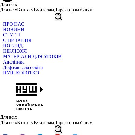
Для всіх
Для всіх
Батькам
Вчителям
Директорам
Учням
ПРО НАС
НОВИНИ
СТАТТІ
Є ПИТАННЯ
ПОГЛЯД
ІНКЛЮЗІЯ
МАТЕРІАЛИ ДЛЯ УРОКІВ
Аналітика
Дофамін для освіти
НУШ КОРОТКО
Для всіх
Для всіх
Батькам
Вчителям
Директорам
Учням