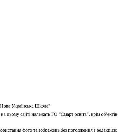
 "Нова Українська Школа"
 на цьому сайті належать ГО “Смарт освіта”, крім об’єктів
користання фото та зображень без погодження з редакцією