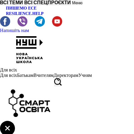
ВСІ ТЕМИ
ВСІ СПЕЦПРОЄКТИ
Меню
ПИШЕМО ЕСЕ
RESILIENCE.HELP
Напишіть нам
Для всіх
Для всіх
Батькам
Вчителям
Директорам
Учням