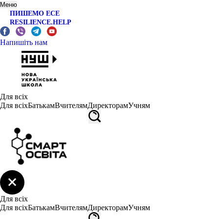
Меню
ПИШЕМО ЕСЕ
RESILIENCE.HELP
Напишіть нам
Для всіх
Для всіх
Батькам
Вчителям
Директорам
Учням
Для всіх
Для всіх
Батькам
Вчителям
Директорам
Учням