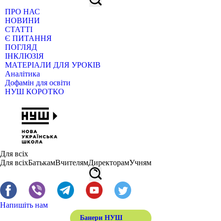
ПРО НАС
НОВИНИ
СТАТТІ
Є ПИТАННЯ
ПОГЛЯД
ІНКЛЮЗІЯ
МАТЕРІАЛИ ДЛЯ УРОКІВ
Аналітика
Дофамін для освіти
НУШ КОРОТКО
Для всіх
Для всіх
Батькам
Вчителям
Директорам
Учням
Напишіть нам
Банери НУШ