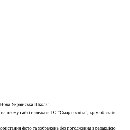
 "Нова Українська Школа"
 на цьому сайті належать ГО “Смарт освіта”, крім об’єктів
користання фото та зображень без погодження з редакцією