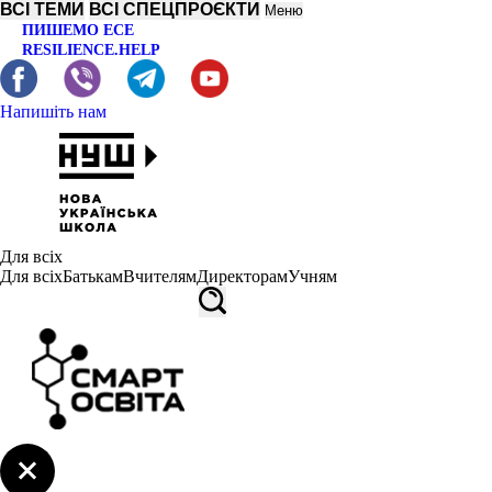
ВСІ ТЕМИ
ВСІ СПЕЦПРОЄКТИ
Меню
ПИШЕМО ЕСЕ
RESILIENCE.HELP
Напишіть нам
Для всіх
Для всіх
Батькам
Вчителям
Директорам
Учням