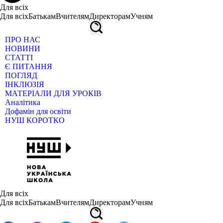
Для всіх
Для всіх
Батькам
Вчителям
Директорам
Учням
ПРО НАС
НОВИНИ
СТАТТІ
Є ПИТАННЯ
ПОГЛЯД
ІНКЛЮЗІЯ
МАТЕРІАЛИ ДЛЯ УРОКІВ
Аналітика
Дофамін для освіти
НУШ КОРОТКО
Для всіх
Для всіх
Батькам
Вчителям
Директорам
Учням