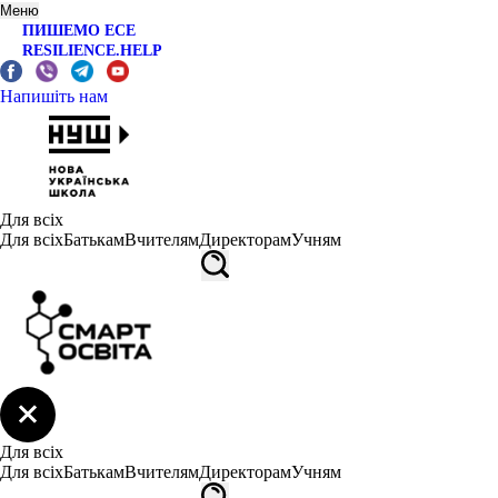
Меню
ПИШЕМО ЕСЕ
RESILIENCE.HELP
Напишіть нам
Для всіх
Для всіх
Батькам
Вчителям
Директорам
Учням
Для всіх
Для всіх
Батькам
Вчителям
Директорам
Учням