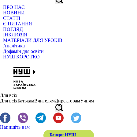
ПРО НАС
НОВИНИ
СТАТТІ
Є ПИТАННЯ
ПОГЛЯД
ІНКЛЮЗІЯ
МАТЕРІАЛИ ДЛЯ УРОКІВ
Аналітика
Дофамін для освіти
НУШ КОРОТКО
Для всіх
Для всіх
Батькам
Вчителям
Директорам
Учням
Напишіть нам
Банери НУШ