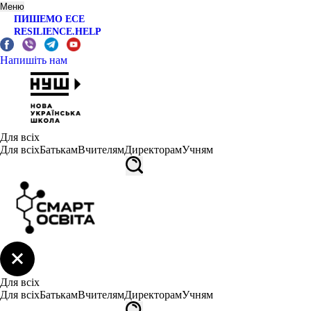
Меню
ПИШЕМО ЕСЕ
RESILIENCE.HELP
Напишіть нам
Для всіх
Для всіх
Батькам
Вчителям
Директорам
Учням
Для всіх
Для всіх
Батькам
Вчителям
Директорам
Учням