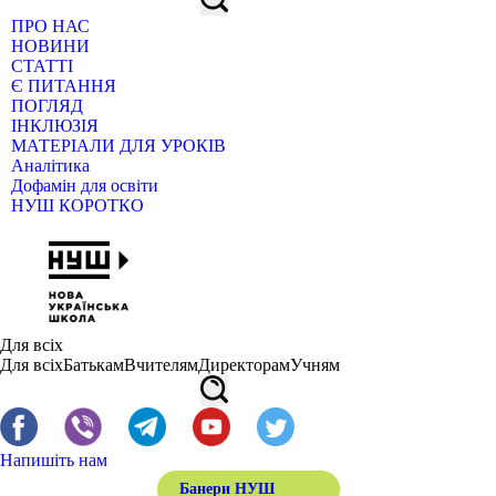
ПРО НАС
НОВИНИ
СТАТТІ
Є ПИТАННЯ
ПОГЛЯД
ІНКЛЮЗІЯ
МАТЕРІАЛИ ДЛЯ УРОКІВ
Аналітика
Дофамін для освіти
НУШ КОРОТКО
Для всіх
Для всіх
Батькам
Вчителям
Директорам
Учням
Напишіть нам
Банери НУШ