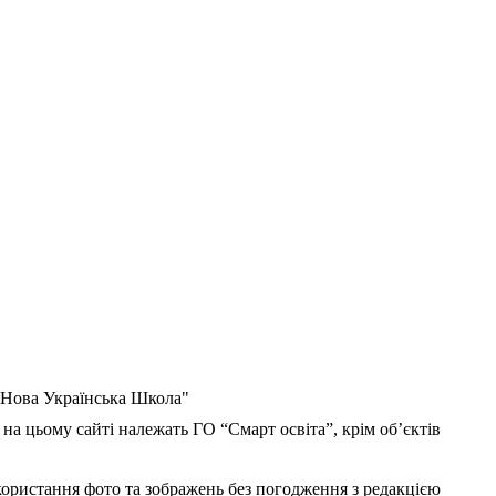
 "Нова Українська Школа"
 на цьому сайті належать ГО “Смарт освіта”, крім об’єктів
користання фото та зображень без погодження з редакцією