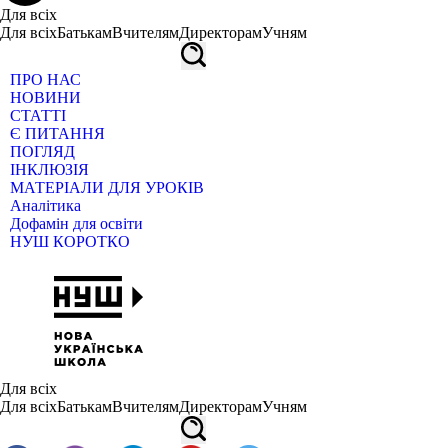
Для всіх
Для всіх
Батькам
Вчителям
Директорам
Учням
ПРО НАС
НОВИНИ
СТАТТІ
Є ПИТАННЯ
ПОГЛЯД
ІНКЛЮЗІЯ
МАТЕРІАЛИ ДЛЯ УРОКІВ
Аналітика
Дофамін для освіти
НУШ КОРОТКО
Для всіх
Для всіх
Батькам
Вчителям
Директорам
Учням