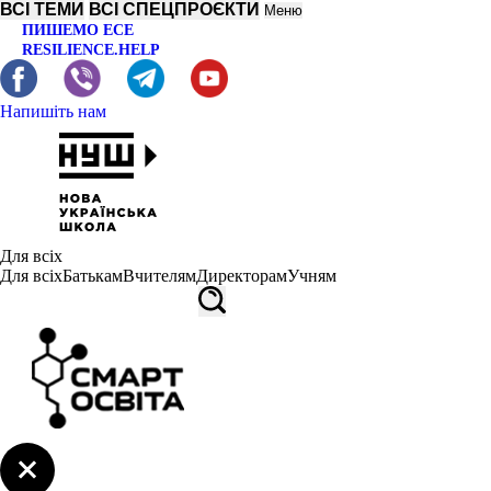
ВСІ ТЕМИ
ВСІ СПЕЦПРОЄКТИ
Меню
ПИШЕМО ЕСЕ
RESILIENCE.HELP
Напишіть нам
Для всіх
Для всіх
Батькам
Вчителям
Директорам
Учням