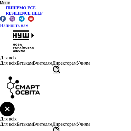
Меню
ПИШЕМО ЕСЕ
RESILIENCE.HELP
Напишіть нам
Для всіх
Для всіх
Батькам
Вчителям
Директорам
Учням
Для всіх
Для всіх
Батькам
Вчителям
Директорам
Учням