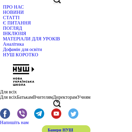
ПРО НАС
НОВИНИ
СТАТТІ
Є ПИТАННЯ
ПОГЛЯД
ІНКЛЮЗІЯ
МАТЕРІАЛИ ДЛЯ УРОКІВ
Аналітика
Дофамін для освіти
НУШ КОРОТКО
Для всіх
Для всіх
Батькам
Вчителям
Директорам
Учням
Напишіть нам
Банери НУШ