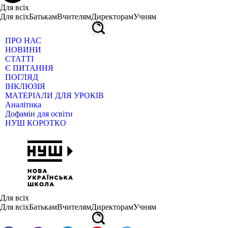
Для всіх
Для всіх
Батькам
Вчителям
Директорам
Учням
ПРО НАС
НОВИНИ
СТАТТІ
Є ПИТАННЯ
ПОГЛЯД
ІНКЛЮЗІЯ
МАТЕРІАЛИ ДЛЯ УРОКІВ
Аналітика
Дофамін для освіти
НУШ КОРОТКО
Для всіх
Для всіх
Батькам
Вчителям
Директорам
Учням