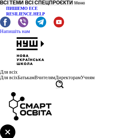
ВСІ ТЕМИ
ВСІ СПЕЦПРОЄКТИ
Меню
ПИШЕМО ЕСЕ
RESILIENCE.HELP
Напишіть нам
Для всіх
Для всіх
Батькам
Вчителям
Директорам
Учням