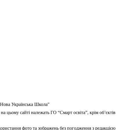
 "Нова Українська Школа"
 на цьому сайті належать ГО “Смарт освіта”, крім об’єктів
користання фото та зображень без погодження з редакцією