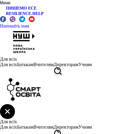
Меню
ПИШЕМО ЕСЕ
RESILIENCE.HELP
Напишіть нам
Для всіх
Для всіх
Батькам
Вчителям
Директорам
Учням
Для всіх
Для всіх
Батькам
Вчителям
Директорам
Учням