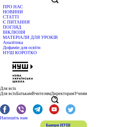
ПРО НАС
НОВИНИ
СТАТТІ
Є ПИТАННЯ
ПОГЛЯД
ІНКЛЮЗІЯ
МАТЕРІАЛИ ДЛЯ УРОКІВ
Аналітика
Дофамін для освіти
НУШ КОРОТКО
Для всіх
Для всіх
Батькам
Вчителям
Директорам
Учням
Напишіть нам
Банери НУШ