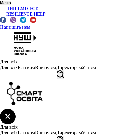
Меню
ПИШЕМО ЕСЕ
RESILIENCE.HELP
Напишіть нам
Для всіх
Для всіх
Батькам
Вчителям
Директорам
Учням
Для всіх
Для всіх
Батькам
Вчителям
Директорам
Учням