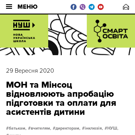
МЕНЮ
29 Вересня 2020
МОН та Мінсоц
відновлюють апробацію
підготовки та оплати для
асистентів дитини
батькам,
вчителям,
директорам,
інклюзія,
НУШ,