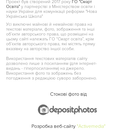
Проект був створений 2017 року
ГО "Смарт
Освіта"
у партнерстві з Міністерством освіти і
науки України для комунікації реформи "Нова
Українська Школа"
Усі виключні майнові й немайнові права на
текстові матеріали, фото, зображення та інші
об’єкти авторського права, що розміщені на
цьому сайті належать ГО “Смарт освіта”, крім
об’єктів авторського права, які містять пряму
вказівку на авторство іншої особи.
Використання текстових матеріалів сайту
дозволено лише з посиланням (для інтернет-
видань - гіперпосиланням) на джерело.
Використання фото та зображень без
погодження з редакцією суворо заборонено.
Стокові фото від
Розробка веб-сайту
"Activemedia"