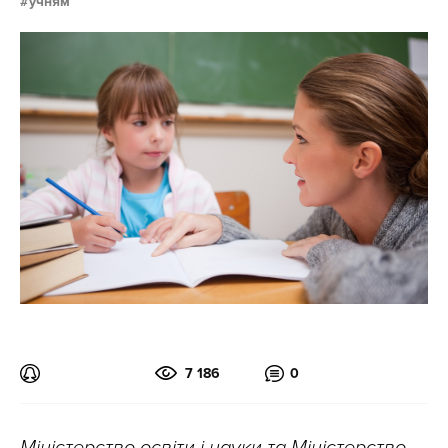
учням
7 186
0