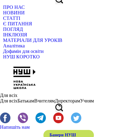
ПРО НАС
НОВИНИ
СТАТТІ
Є ПИТАННЯ
ПОГЛЯД
ІНКЛЮЗІЯ
МАТЕРІАЛИ ДЛЯ УРОКІВ
Аналітика
Дофамін для освіти
НУШ КОРОТКО
Для всіх
Для всіх
Батькам
Вчителям
Директорам
Учням
Напишіть нам
Банери НУШ