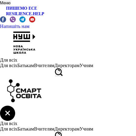
Меню
ПИШЕМО ЕСЕ
RESILIENCE.HELP
Напишіть нам
Для всіх
Для всіх
Батькам
Вчителям
Директорам
Учням
Для всіх
Для всіх
Батькам
Вчителям
Директорам
Учням