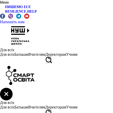
Меню
ПИШЕМО ЕСЕ
RESILIENCE.HELP
Напишіть нам
Для всіх
Для всіх
Батькам
Вчителям
Директорам
Учням
Для всіх
Для всіх
Батькам
Вчителям
Директорам
Учням