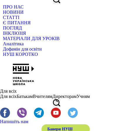
ПРО НАС
НОВИНИ
СТАТТІ
Є ПИТАННЯ
ПОГЛЯД
ІНКЛЮЗІЯ
МАТЕРІАЛИ ДЛЯ УРОКІВ
Аналітика
Дофамін для освіти
НУШ КОРОТКО
Для всіх
Для всіх
Батькам
Вчителям
Директорам
Учням
Напишіть нам
Банери НУШ