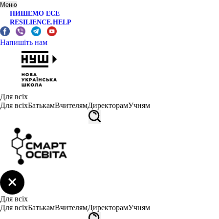
Меню
ПИШЕМО ЕСЕ
RESILIENCE.HELP
Напишіть нам
Для всіх
Для всіх
Батькам
Вчителям
Директорам
Учням
Для всіх
Для всіх
Батькам
Вчителям
Директорам
Учням