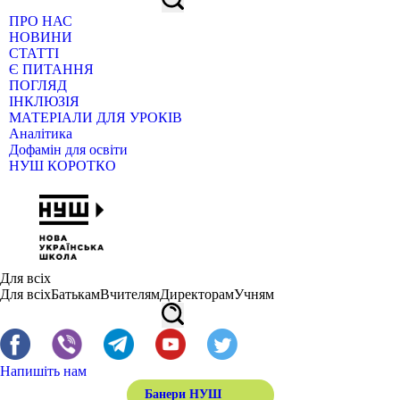
ПРО НАС
НОВИНИ
СТАТТІ
Є ПИТАННЯ
ПОГЛЯД
ІНКЛЮЗІЯ
МАТЕРІАЛИ ДЛЯ УРОКІВ
Аналітика
Дофамін для освіти
НУШ КОРОТКО
Для всіх
Для всіх
Батькам
Вчителям
Директорам
Учням
Напишіть нам
Банери НУШ