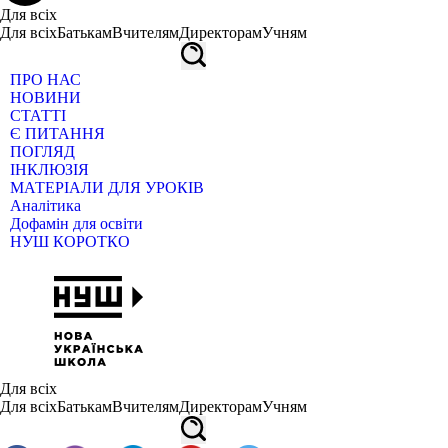
Для всіх
Для всіх
Батькам
Вчителям
Директорам
Учням
ПРО НАС
НОВИНИ
СТАТТІ
Є ПИТАННЯ
ПОГЛЯД
ІНКЛЮЗІЯ
МАТЕРІАЛИ ДЛЯ УРОКІВ
Аналітика
Дофамін для освіти
НУШ КОРОТКО
Для всіх
Для всіх
Батькам
Вчителям
Директорам
Учням