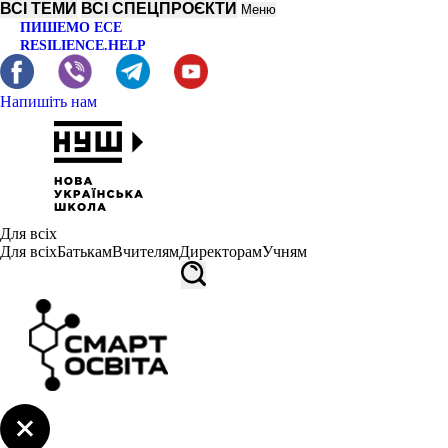
ВСІ ТЕМИ
ВСІ СПЕЦПРОЄКТИ
Меню
ПИШЕМО ЕСЕ
RESILIENCE.HELP
Напишіть нам
Для всіх
Для всіх
Батькам
Вчителям
Директорам
Учням