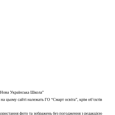
 "Нова Українська Школа"
 на цьому сайті належать ГО “Смарт освіта”, крім об’єктів
користання фото та зображень без погодження з редакцією