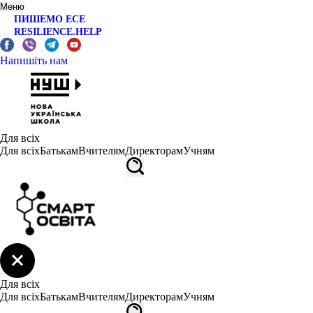
Меню
ПИШЕМО ЕСЕ
RESILIENCE.HELP
Напишіть нам
Для всіх
Для всіх
Батькам
Вчителям
Директорам
Учням
Для всіх
Для всіх
Батькам
Вчителям
Директорам
Учням