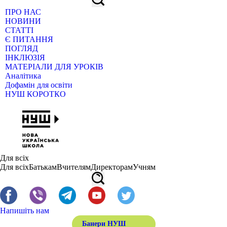
ПРО НАС
НОВИНИ
СТАТТІ
Є ПИТАННЯ
ПОГЛЯД
ІНКЛЮЗІЯ
МАТЕРІАЛИ ДЛЯ УРОКІВ
Аналітика
Дофамін для освіти
НУШ КОРОТКО
Для всіх
Для всіх
Батькам
Вчителям
Директорам
Учням
Напишіть нам
Банери НУШ