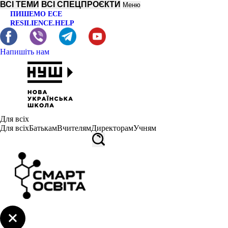
ВСІ ТЕМИ
ВСІ СПЕЦПРОЄКТИ
Меню
ПИШЕМО ЕСЕ
RESILIENCE.HELP
Напишіть нам
Для всіх
Для всіх
Батькам
Вчителям
Директорам
Учням