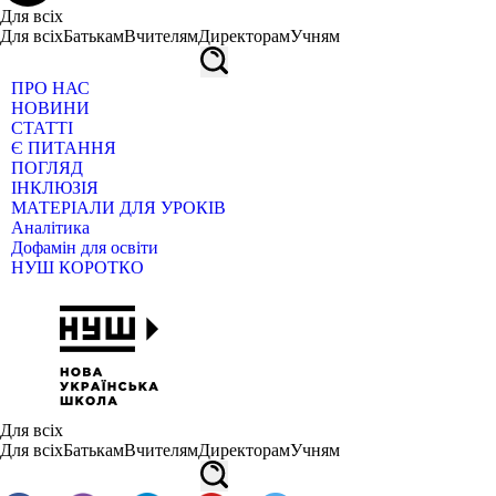
Для всіх
Для всіх
Батькам
Вчителям
Директорам
Учням
ПРО НАС
НОВИНИ
СТАТТІ
Є ПИТАННЯ
ПОГЛЯД
ІНКЛЮЗІЯ
МАТЕРІАЛИ ДЛЯ УРОКІВ
Аналітика
Дофамін для освіти
НУШ КОРОТКО
Для всіх
Для всіх
Батькам
Вчителям
Директорам
Учням