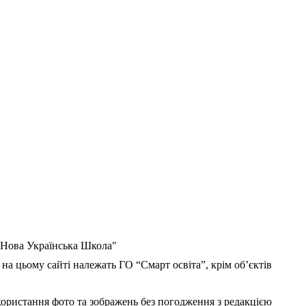
 "Нова Українська Школа"
 на цьому сайті належать ГО “Смарт освіта”, крім об’єктів
користання фото та зображень без погодження з редакцією