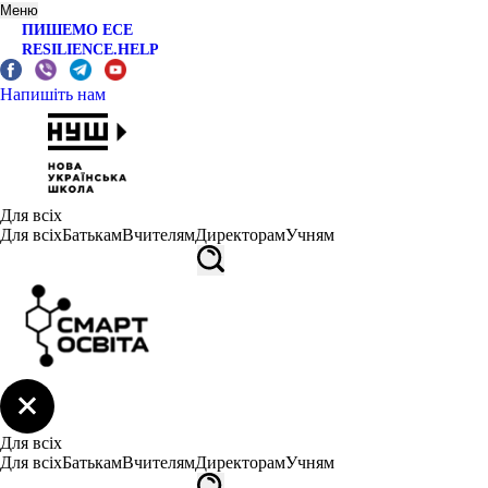
Меню
ПИШЕМО ЕСЕ
RESILIENCE.HELP
Напишіть нам
Для всіх
Для всіх
Батькам
Вчителям
Директорам
Учням
Для всіх
Для всіх
Батькам
Вчителям
Директорам
Учням