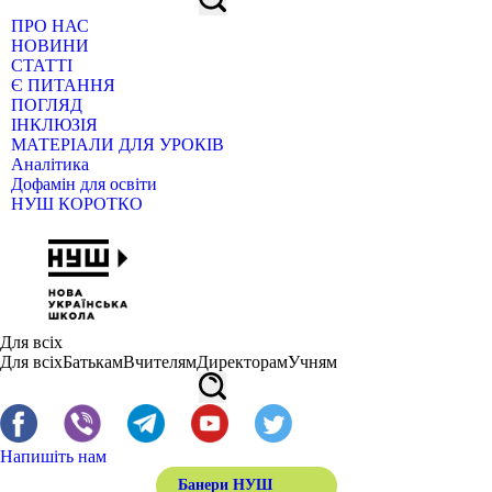
ПРО НАС
НОВИНИ
СТАТТІ
Є ПИТАННЯ
ПОГЛЯД
ІНКЛЮЗІЯ
МАТЕРІАЛИ ДЛЯ УРОКІВ
Аналітика
Дофамін для освіти
НУШ КОРОТКО
Для всіх
Для всіх
Батькам
Вчителям
Директорам
Учням
Напишіть нам
Банери НУШ